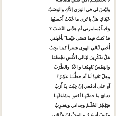
لا بالقَصِيــدِ أقِي قلبي مَصَائِبَـهُ
وليْسَ لي في الوَرَى إلاّكِ والوَصَبُ
عَيْنَاكِ هلْ يا تُرى ما عُدْتُ أَحْسبُها
وَحْيـاً يُسامرني أم هدَّني النَّصَبُ ؟
قدْ كنتُ فيما مَضَى قيْسا ً بأَخْيلتي
أُحْيي لَيَالي الهوى شِعراً كمَـا يجِبُ
هَلْ تذْكُرِينَ ليَـَالي الأُنْسِ تجْمعُنَـا
والهَمْسُ يُلهِمُنـا و الآهُ والطَّرَبُ
وهلْ تَعُودُ لَنا أم حظُّنـَـا عَكِـرٌ؟
آهٍ على أدمُعي إنْ خِبْتَ يـَا أَرَبُ
دنيايَ ما خطبُهـا أقفو مشَاغِلَهـا
فيَهْجُرُ الحُلْـمُ وجداني ويغتَـرِبُ
وكيفَ أسعَـدُ و الهِجـْرانُ مَزَّقَني