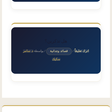
هل تذكرين؟
اترك تعليقاً
د. سامر
/
قصائد وجدانية
/ بواسطة
سكيك