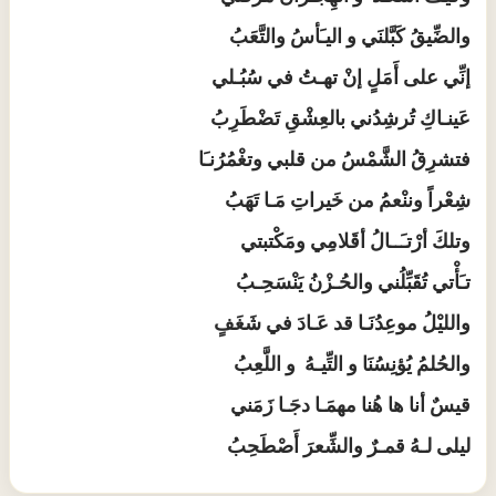
والضِّيقُ كَبَّلنَي و اليـَأسُ والتَّعَبُ
إنِّي على أَمَلٍ إنْ تهـتُ في سُبُـلي
عَينـاكِ تُرشِدُني بالعِشْقِ تَضْطَرِبُ
فتشرِقُ الشَّمْسُ من قلبي وتغْمُرُنـَا
شِعْراً وننْعمُ من خَيراتِ مَـا تَهَبُ
وتلكَ أرْتـَــالُ أقَلامِي ومَكْتبتي
تـَأْتي تُقَبِّلُني والحُـزْنُ يَنْسَحِـبُ
والليْلُ موعِدُنَـا قد عَـادَ في شَغَفٍ
والحُلمُ يُؤنِسُنَا و التِّيـهُ و اللَّعِبُ
قيسٌ أنا ها هُنا مهمَـا دجَـا زَمَني
ليلى لـهُ قمـرٌ والشِّعرَ أَصْطَحِبُ