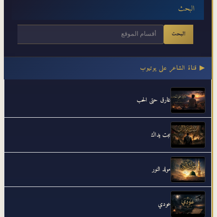
البحث
البحث
▶ قناة الشاعر على يوتيوب
غارق حتى الحب
تبت يداك
مولد النور
عودي