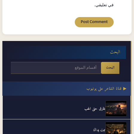
في تعليقي.
البحث
البحث
▶ قناة الشاعر على يوتيوب
غارق حتى الحب
تبت يداك