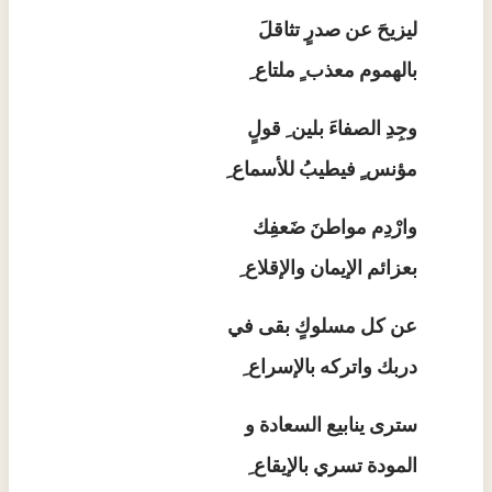
ليزيحَ عن صدرٍ تثاقلَ
بالهموم معذب ٍ ملتاع ِ
وجِدِ الصفاءَ بلين ِ قولٍ
مؤنس ٍ فيطيبُ للأسماع ِ
وارْدِم مواطنَ ضَعفِك
بعزائم الإيمان والإقلاع ِ
عن كل مسلوكٍ بقى في
دربك واتركه بالإسراع ِ
سترى ينابيع السعادة و
المودة تسري بالإيقاع ِ