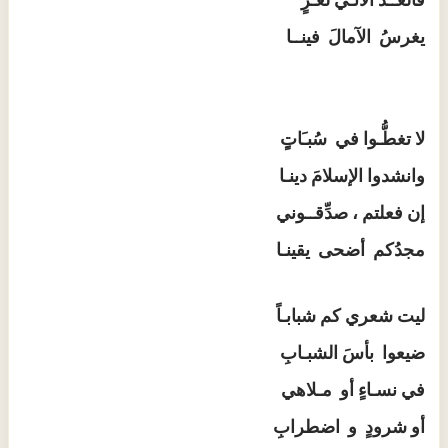
فالغــدُ الآتـي لعـزٍ
يغرسُ الآمالَ فينــا
لا تغطُّـوا في سُبـَاتٍِ
وانشدوا الإسلامَ دينـا
إن فعلتم ، صدِّقــوني
مجدُكم أضحى يقينـا
ليت شعري كم شبابـاً
ضيعوا بأسَ الشبـابِ
في نسـاءٍ أو مـلاهي
أو شرودٍ و اضطرابِ