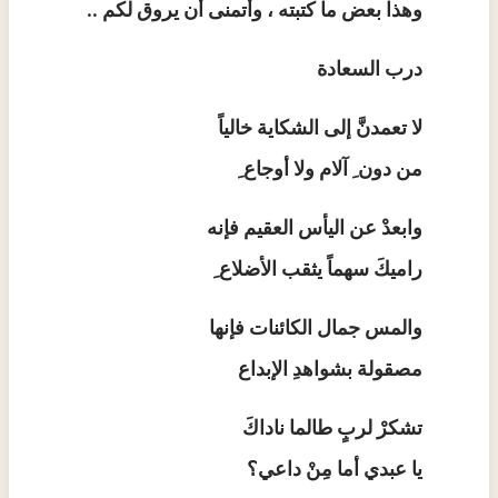
وهذا بعض ما كتبته ، وأتمنى أن يروق لكم ..
درب السعادة
لا تعمدنَّ إلى الشكاية خالياً
من دون ِ آلام ولا أوجاع ِ
وابعدْ عن اليأس العقيم فإنه
راميكَ سهماً يثقب الأضلاع ِ
والمس جمال الكائنات فإنها
مصقولة بشواهدِ الإبداع
تشكرْ لربٍ طالما ناداكَ
يا عبدي أما مِنْ داعي؟