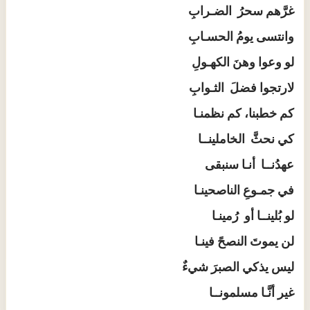
غرَّهم سحرُ الضـرابِ
وانتسى يومُ الحسـابِ
لو وعوا وهنَ الكهـولِ
لارتجوا فضلَ الثـوابِ
كم خطبنا، كم نظمنـا
كي نحثَّ الخاملينــا
عهدُنــا أنـا سنبقى
في جمـوعِ الناصحينـا
لو بُلينــا أو رُمينـا
لن يموتَ النصحً فينـا
ليس يذكي الصبرَ شيءٌ
غير أنَّـا مسلمونــا