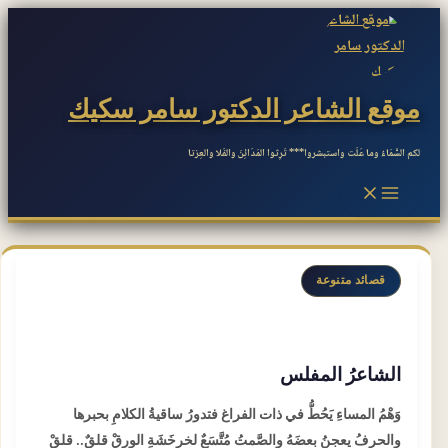
تخطي
إلى
المحتوى
موقع الشاعر الدكتور سامر سكيك
لكم السَّمَاءُ وما عَلَت واستبشروا*** تَرِثوا المَدَائِنَ والفَلا والعِزتا
Main
Menu
قصائد متنوعة
الشاعرُ المفلس
وَهْمُ المساءِ يَحُطُّ في ذات الفراغ فتدورُ ساقيةُ الكلامِ بحبرها
والحرفُ يعجنُ بعضَهُ والصَّمتُ مُتَّسَعٌ لخرخَشَةِ الورقْ قلقٌ.. قلقْ