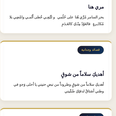
مري هنا
بحر السامر مُرِّي هُنا على حُلُمي و تتَّبَعِـي خُطى أَلَمـي وامْضِي بلا
مُكابَـرةٍ فالعَوْدُ مِنْـكِ كالعَـدَمِ
قصائد وجدانية
أهديكِ سلاماً من شوقٍ
أهديكِ سلاماً من شوقٍ وطروداً من نبضِ حنيني يا أحلى وَجهٍ في
وطني أشتاقُ لدفئِكِ ضُمِّيني