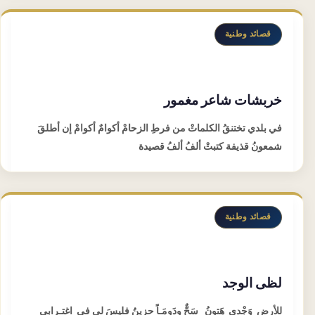
قصائد وطنية
خربشات شاعر مغمور
في بلدي تختنقُ الكلماتْ من فرطِ الزحامْ أكوامٌ أكوامْ إن أطلقَ
شمعونُ قذيفة كتبتْ ألفُ ألفُ قصيدة
قصائد وطنية
لظى الوجد
للأرضِ وَجْدي هَتونُ سَحٌّ ودَومَـاً حزينُ فليسَ لي في اغتِـرابي