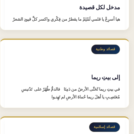
مدخل لكل قصيدة
هيا أسرِعْ يا قلمي لَمْلِمْ ما يقطرُ من فِكْري واكسر كلَّ قيودِ الشعرْ
قصائد وطنية
إلى بيتِ ريما
في بيتِ ريما تُحَنَّى الأرضُ من دَمِنَا فالدمُّ طُهْرٌ على تَدْنيسِ
مُغتَصِـبِ يا أهلَ ريما حُماةَ الأرضِ لم تَهِنـوا
قصائد إسلامية