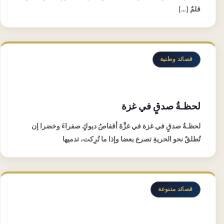
قلمٌ […]
قصائد وطنية
لحظـةُ صدقٍ في غزة
لحظـةُ صدقٍ في غزة في غزَّةَ أقفاصُ ديوكٍ صفراءَ وخضرا إن
تُطلقْ نحو الحريةِ تصرع بعضا وإذا ما تُرِكت، تدميها
قصائد متنوعة