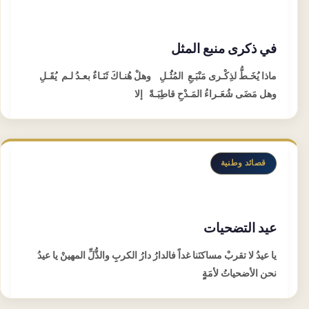
في ذكرى منبع المثل
ماذا يُخَـطُّ لذِكْـرى مَنْبَـعِ المُثُُـلِ وهلْ هُنـاكَ ثَنَـاءٌ بعـدُ لـم يُقَـلِ
وهل مَضَى شُعَـراءُ المَـدْحِ قاطِبَـةً إلا
قصائد وطنية
عيد التضحيات
يا عيدُ لا تقربْ مساكنَنا غداً فالدارُ دارُ الكربِِ والذُّلِّ المهينْ يا عيدُ
نحن الأضحياتُ لأمَةٍٍ