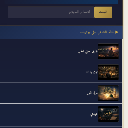
البحث
▶ قناة الشاعر على يوتيوب
غارق حتى الحب
تبت يداك
مولد النور
عودي