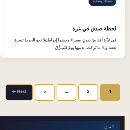
قصائد وطنية
لحظة صدق في غزة
في غزَّةَ أقفاصُ ديوكٍ صفراءَ وخضرا إن تُطلقْ نحو الحريةِ تصرع
بعضا وإذا ما تُرِكت، تدميها بومٌ فتُمـزَّقْ
Post
←
Next
5
…
2
1
pagination
البحث