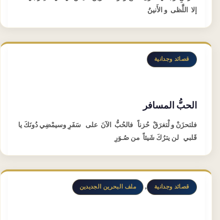
إلا اللَّظى و الأَنينُ
قصائد وجدانية
الحبُّ المسافر
فلتحزَنْ و لْتغرَقْ حُزناً فالحُبُّ الآنَ على سَفَرِ وسيمْضِي دُونَكَ يا
قَلبي لن يترُكَ شَيئاً من صُـوَرِ
,
قصائد وجدانية
ملف البحرين الجديدين